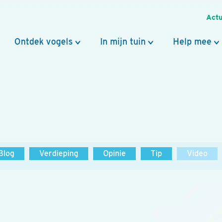
Actu
Ontdek vogels
In mijn tuin
Help mee
Blog
Verdieping
Opinie
Tip
Video