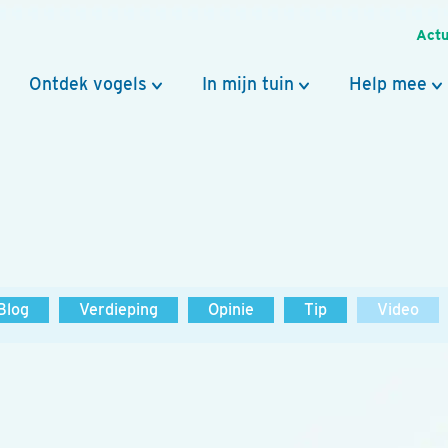
Actu
Ontdek vogels
In mijn tuin
Help mee
Blog
Verdieping
Opinie
Tip
Video