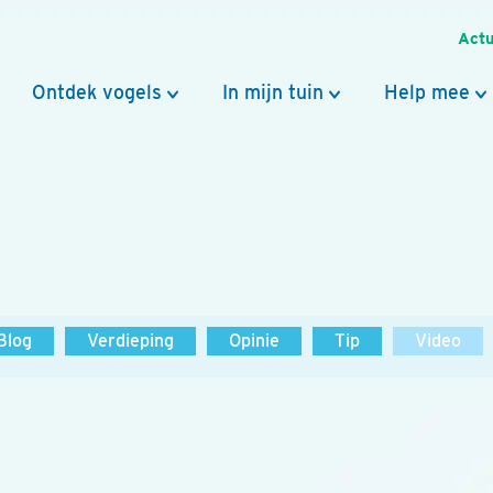
Actu
Ontdek vogels
In mijn tuin
Help mee
Blog
Verdieping
Opinie
Tip
Video