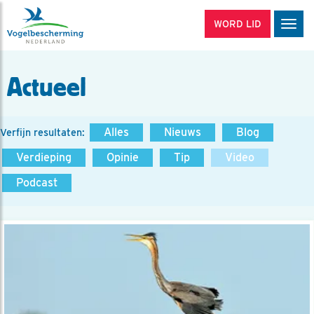
WORD LID
Men
Actueel
Alles
Nieuws
Blog
Verfijn resultaten:
Verdieping
Opinie
Tip
Video
Podcast