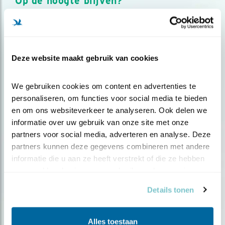
Op de hoogte blijven?
Meld je aan en ontvang nieuws, inspiratie, acties en tips
over vogels en activiteiten van Vogelbescherming.
AANMELDEN VOGELNIEUWS
Deze website maakt gebruik van cookies
Volg ons via social media
We gebruiken cookies om content en advertenties te 
personaliseren, om functies voor social media te bieden 
en om ons websiteverkeer te analyseren. Ook delen we 
informatie over uw gebruik van onze site met onze 
partners voor social media, adverteren en analyse. Deze 
partners kunnen deze gegevens combineren met andere 
informatie die u aan ze heeft verstrekt of die ze hebben 
verzameld op basis van uw gebruik van hun services.
Details tonen
Alles toestaan