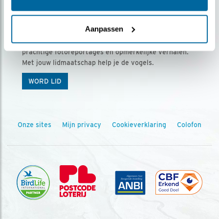
Ontvang 5 x Vogels voor € 36,00 per jaar
Aanpassen
Vogels is het tijdschrift voor onze leden, met
prachtige fotoreportages en opmerkelijke verhalen.
Met jouw lidmaatschap help je de vogels.
WORD LID
Onze sites
Mijn privacy
Cookieverklaring
Colofon