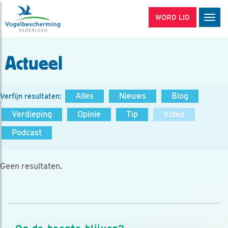
WORD LID
Men
Actueel
Alles
Nieuws
Blog
Verfijn resultaten:
Verdieping
Opinie
Tip
Video
Podcast
Geen resultaten.