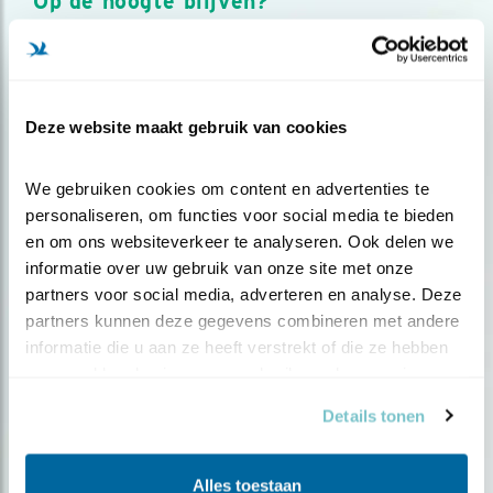
Op de hoogte blijven?
Meld je aan en ontvang nieuws, inspiratie, acties en tips
over vogels en activiteiten van Vogelbescherming.
AANMELDEN VOGELNIEUWS
Deze website maakt gebruik van cookies
Volg ons via social media
We gebruiken cookies om content en advertenties te 
personaliseren, om functies voor social media te bieden 
en om ons websiteverkeer te analyseren. Ook delen we 
informatie over uw gebruik van onze site met onze 
partners voor social media, adverteren en analyse. Deze 
partners kunnen deze gegevens combineren met andere 
informatie die u aan ze heeft verstrekt of die ze hebben 
verzameld op basis van uw gebruik van hun services.
Details tonen
Alles toestaan