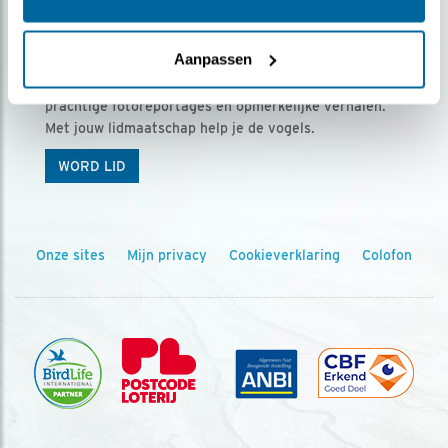
Ontvang 5 x Vogels voor € 36,00 per jaar
Aanpassen
Vogels is het tijdschrift voor onze leden, met
prachtige fotoreportages en opmerkelijke verhalen.
Met jouw lidmaatschap help je de vogels.
WORD LID
Onze sites
Mijn privacy
Cookieverklaring
Colofon