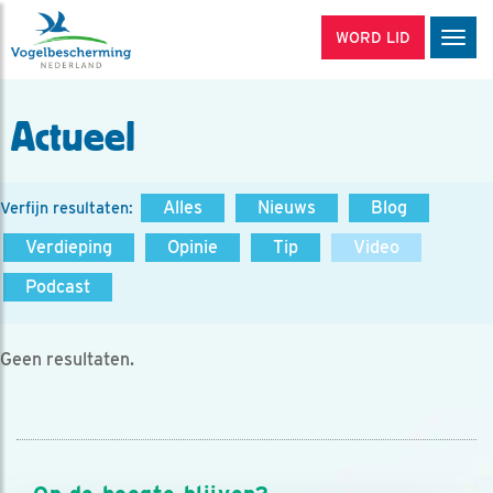
WORD LID
Men
Actueel
Alles
Nieuws
Blog
Verfijn resultaten:
Verdieping
Opinie
Tip
Video
Podcast
Geen resultaten.