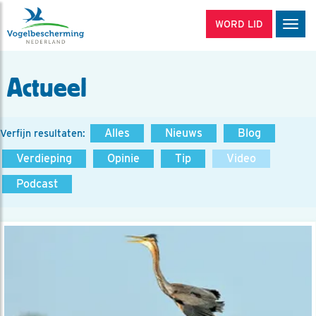
WORD LID
Men
Actueel
Alles
Nieuws
Blog
Verfijn resultaten:
Verdieping
Opinie
Tip
Video
Podcast