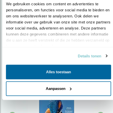
We gebruiken cookies om content en advertenties te 
personaliseren, om functies voor social media te bieden en 
om ons websiteverkeer te analyseren. Ook delen we 
Op de hoogte blijven?
informatie over uw gebruik van onze site met onze partners 
Meld je aan en ontvang nieuws, inspiratie, acties en tips
voor social media, adverteren en analyse. Deze partners 
over vogels en activiteiten van Vogelbescherming.
kunnen deze gegevens combineren met andere informatie 
die u aan ze heeft verstrekt of die ze hebben verzameld op 
AANMELDEN VOGELNIEUWS
basis van uw gebruik van hun services.
Details tonen
Volg ons via social media
Alles toestaan
Aanpassen