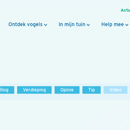
Actu
Ontdek vogels
In mijn tuin
Help mee
Blog
Verdieping
Opinie
Tip
Video