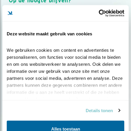
Op de hoogte blijven?
Meld je aan en ontvang nieuws, inspiratie, acties en tips
over vogels en activiteiten van Vogelbescherming.
AANMELDEN VOGELNIEUWS
Deze website maakt gebruik van cookies
Volg ons via social media
We gebruiken cookies om content en advertenties te 
personaliseren, om functies voor social media te bieden 
en om ons websiteverkeer te analyseren. Ook delen we 
informatie over uw gebruik van onze site met onze 
partners voor social media, adverteren en analyse. Deze 
partners kunnen deze gegevens combineren met andere 
informatie die u aan ze heeft verstrekt of die ze hebben 
verzameld op basis van uw gebruik van hun services.
Details tonen
Alles toestaan