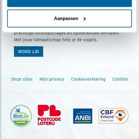
Ontvang 5 x Vogels voor € 36,00 per jaar
Aanpassen
Vogels is het tijdschrift voor onze leden, met
prachtige fotoreportages en opmerkelijke verhalen.
Met jouw lidmaatschap help je de vogels.
WORD LID
Onze sites
Mijn privacy
Cookieverklaring
Colofon