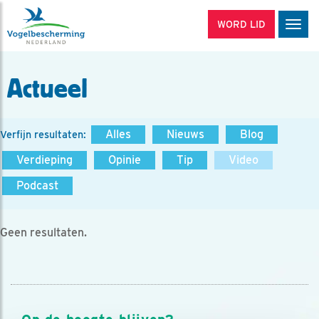
WORD LID
Men
Actueel
Alles
Nieuws
Blog
Verfijn resultaten:
Verdieping
Opinie
Tip
Video
Podcast
Geen resultaten.