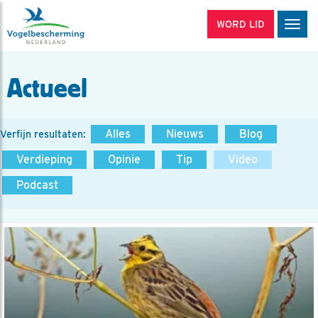
WORD LID
Men
Actueel
Alles
Nieuws
Blog
Verfijn resultaten:
Verdieping
Opinie
Tip
Video
Podcast