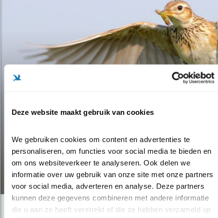
Deze website maakt gebruik van cookies
Video
We gebruiken cookies om content en advertenties te 
ORANJE VELDEN FUNEST VOOR
personaliseren, om functies voor social media te bieden en 
BIODIVERSITEIT
om ons websiteverkeer te analyseren. Ook delen we 
informatie over uw gebruik van onze site met onze partners 
08.04.19
voor social media, adverteren en analyse. Deze partners 
kunnen deze gegevens combineren met andere informatie 
die u aan ze heeft verstrekt of die ze hebben verzameld op 