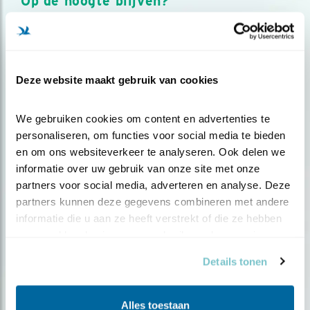
Op de hoogte blijven?
Meld je aan en ontvang nieuws, inspiratie, acties en tips
over vogels en activiteiten van Vogelbescherming.
AANMELDEN VOGELNIEUWS
Deze website maakt gebruik van cookies
Volg ons via social media
We gebruiken cookies om content en advertenties te 
personaliseren, om functies voor social media te bieden 
en om ons websiteverkeer te analyseren. Ook delen we 
informatie over uw gebruik van onze site met onze 
partners voor social media, adverteren en analyse. Deze 
partners kunnen deze gegevens combineren met andere 
informatie die u aan ze heeft verstrekt of die ze hebben 
verzameld op basis van uw gebruik van hun services.
Details tonen
Alles toestaan