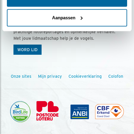
Ontvang 5 x Vogels voor € 36,00 per jaar
Aanpassen
Vogels is het tijdschrift voor onze leden, met
prachtige fotoreportages en opmerkelijke verhalen.
Met jouw lidmaatschap help je de vogels.
WORD LID
Onze sites
Mijn privacy
Cookieverklaring
Colofon