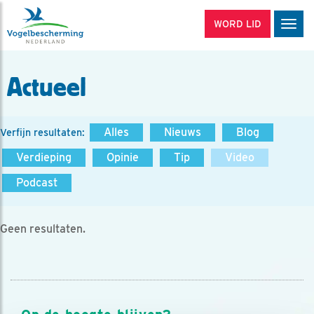
WORD LID
Men
Actueel
Alles
Nieuws
Blog
Verfijn resultaten:
Verdieping
Opinie
Tip
Video
Podcast
Geen resultaten.