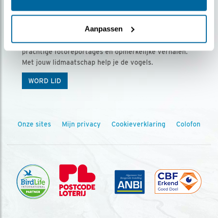
Ontvang 5 x Vogels voor € 36,00 per jaar
Aanpassen
Vogels is het tijdschrift voor onze leden, met
prachtige fotoreportages en opmerkelijke verhalen.
Met jouw lidmaatschap help je de vogels.
WORD LID
Onze sites
Mijn privacy
Cookieverklaring
Colofon