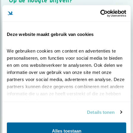
Op de hoogte blijven?
Meld je aan en ontvang nieuws, inspiratie, acties en tips
over vogels en activiteiten van Vogelbescherming.
AANMELDEN VOGELNIEUWS
Deze website maakt gebruik van cookies
Volg ons via social media
We gebruiken cookies om content en advertenties te 
personaliseren, om functies voor social media te bieden 
en om ons websiteverkeer te analyseren. Ook delen we 
informatie over uw gebruik van onze site met onze 
partners voor social media, adverteren en analyse. Deze 
partners kunnen deze gegevens combineren met andere 
informatie die u aan ze heeft verstrekt of die ze hebben 
verzameld op basis van uw gebruik van hun services.
Details tonen
Alles toestaan