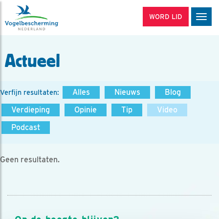
WORD LID
Men
Actueel
Alles
Nieuws
Blog
Verfijn resultaten:
Verdieping
Opinie
Tip
Video
Podcast
Geen resultaten.