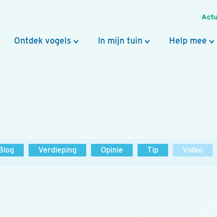
Actu
Ontdek vogels
In mijn tuin
Help mee
Blog
Verdieping
Opinie
Tip
Video