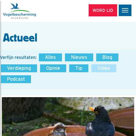
WORD LID
Men
Actueel
Alles
Nieuws
Blog
Verfijn resultaten:
Verdieping
Opinie
Tip
Video
Podcast