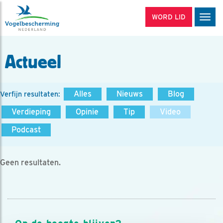
WORD LID
Men
Actueel
Alles
Nieuws
Blog
Verfijn resultaten:
Verdieping
Opinie
Tip
Video
Podcast
Geen resultaten.