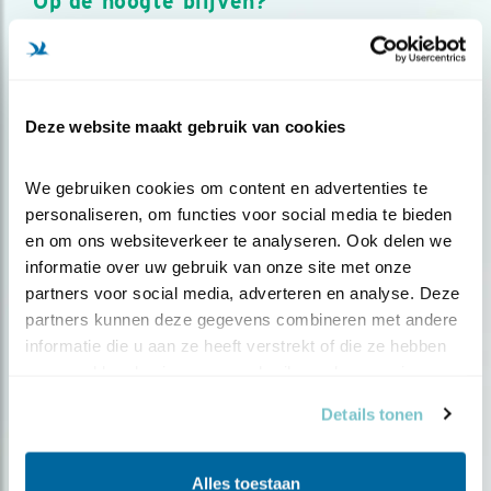
Op de hoogte blijven?
Meld je aan en ontvang nieuws, inspiratie, acties en tips
over vogels en activiteiten van Vogelbescherming.
AANMELDEN VOGELNIEUWS
Deze website maakt gebruik van cookies
Volg ons via social media
We gebruiken cookies om content en advertenties te 
personaliseren, om functies voor social media te bieden 
en om ons websiteverkeer te analyseren. Ook delen we 
informatie over uw gebruik van onze site met onze 
partners voor social media, adverteren en analyse. Deze 
partners kunnen deze gegevens combineren met andere 
informatie die u aan ze heeft verstrekt of die ze hebben 
verzameld op basis van uw gebruik van hun services.
Details tonen
Alles toestaan