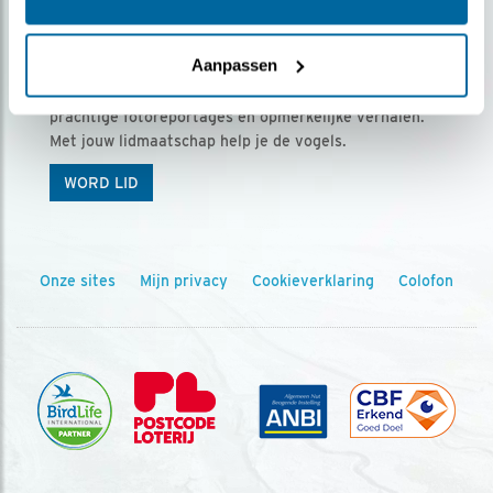
Ontvang 5 x Vogels voor € 36,00 per jaar
Aanpassen
Vogels is het tijdschrift voor onze leden, met
prachtige fotoreportages en opmerkelijke verhalen.
Met jouw lidmaatschap help je de vogels.
WORD LID
Onze sites
Mijn privacy
Cookieverklaring
Colofon