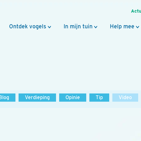
Actu
Ontdek vogels
In mijn tuin
Help mee
Blog
Verdieping
Opinie
Tip
Video