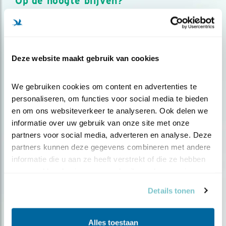
Op de hoogte blijven?
Meld je aan en ontvang nieuws, inspiratie, acties en tips
over vogels en activiteiten van Vogelbescherming.
AANMELDEN VOGELNIEUWS
Deze website maakt gebruik van cookies
Volg ons via social media
We gebruiken cookies om content en advertenties te 
personaliseren, om functies voor social media te bieden 
en om ons websiteverkeer te analyseren. Ook delen we 
informatie over uw gebruik van onze site met onze 
partners voor social media, adverteren en analyse. Deze 
partners kunnen deze gegevens combineren met andere 
informatie die u aan ze heeft verstrekt of die ze hebben 
verzameld op basis van uw gebruik van hun services.
Details tonen
Alles toestaan