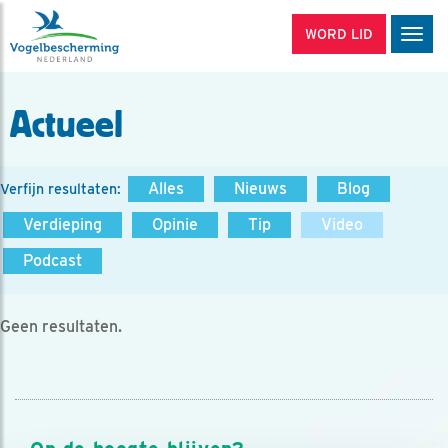
WORD LID
Men
Actueel
Alles
Nieuws
Blog
Verfijn resultaten:
Verdieping
Opinie
Tip
Video
Podcast
Geen resultaten.