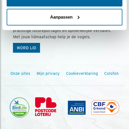
Ontvang 5 x Vogels voor € 36,00 per jaar
Aanpassen
Vogels is het tijdschrift voor onze leden, met
prachtige fotoreportages en opmerkelijke verhalen.
Met jouw lidmaatschap help je de vogels.
WORD LID
Onze sites
Mijn privacy
Cookieverklaring
Colofon