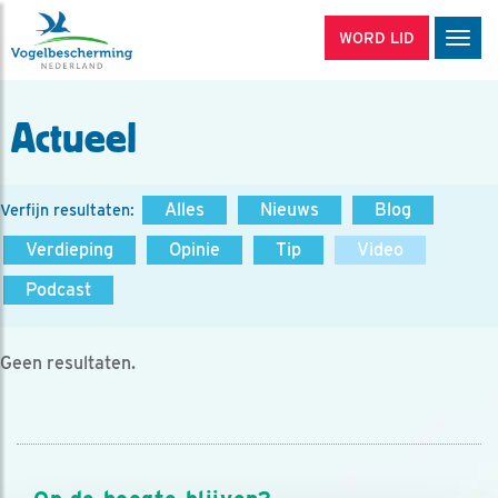
WORD LID
Men
Actueel
Alles
Nieuws
Blog
Verfijn resultaten:
Verdieping
Opinie
Tip
Video
Podcast
Geen resultaten.