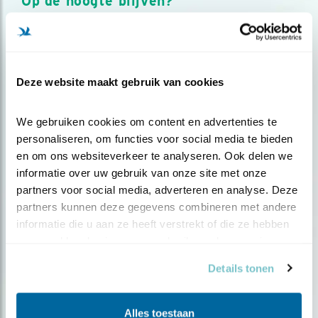
Op de hoogte blijven?
Meld je aan en ontvang nieuws, inspiratie, acties en tips
over vogels en activiteiten van Vogelbescherming.
AANMELDEN VOGELNIEUWS
Deze website maakt gebruik van cookies
Volg ons via social media
We gebruiken cookies om content en advertenties te 
personaliseren, om functies voor social media te bieden 
en om ons websiteverkeer te analyseren. Ook delen we 
informatie over uw gebruik van onze site met onze 
partners voor social media, adverteren en analyse. Deze 
partners kunnen deze gegevens combineren met andere 
informatie die u aan ze heeft verstrekt of die ze hebben 
verzameld op basis van uw gebruik van hun services.
Details tonen
Alles toestaan