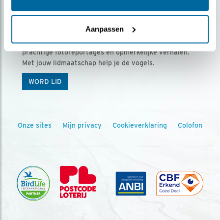
Ontvang 5 x Vogels voor € 36,00 per jaar
Aanpassen
Vogels is het tijdschrift voor onze leden, met
prachtige fotoreportages en opmerkelijke verhalen.
Met jouw lidmaatschap help je de vogels.
WORD LID
Onze sites
Mijn privacy
Cookieverklaring
Colofon