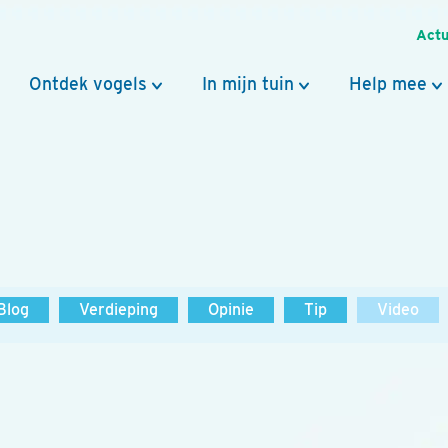
Actu
Ontdek vogels
In mijn tuin
Help mee
Blog
Verdieping
Opinie
Tip
Video