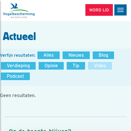
WORD LID
Men
Actueel
Alles
Nieuws
Blog
Verfijn resultaten:
Verdieping
Opinie
Tip
Video
Podcast
Geen resultaten.