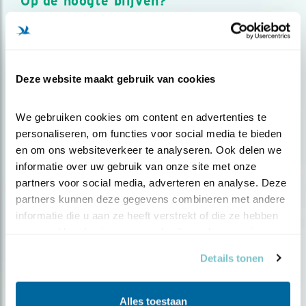
Op de hoogte blijven?
Meld je aan en ontvang nieuws, inspiratie, acties en tips
over vogels en activiteiten van Vogelbescherming.
AANMELDEN VOGELNIEUWS
Deze website maakt gebruik van cookies
Volg ons via social media
We gebruiken cookies om content en advertenties te 
personaliseren, om functies voor social media te bieden 
en om ons websiteverkeer te analyseren. Ook delen we 
informatie over uw gebruik van onze site met onze 
partners voor social media, adverteren en analyse. Deze 
partners kunnen deze gegevens combineren met andere 
informatie die u aan ze heeft verstrekt of die ze hebben 
verzameld op basis van uw gebruik van hun services.
Details tonen
Alles toestaan