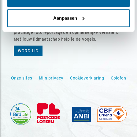
Ontvang 5 x Vogels voor € 36,00 per jaar
Aanpassen
Vogels is het tijdschrift voor onze leden, met
prachtige fotoreportages en opmerkelijke verhalen.
Met jouw lidmaatschap help je de vogels.
WORD LID
Onze sites
Mijn privacy
Cookieverklaring
Colofon