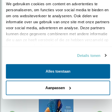
We gebruiken cookies om content en advertenties te 
personaliseren, om functies voor social media te bieden en 
om ons websiteverkeer te analyseren. Ook delen we 
Op de hoogte blijven?
informatie over uw gebruik van onze site met onze partners 
Meld je aan en ontvang nieuws, inspiratie, acties en tips
voor social media, adverteren en analyse. Deze partners 
over vogels en activiteiten van Vogelbescherming.
kunnen deze gegevens combineren met andere informatie 
die u aan ze heeft verstrekt of die ze hebben verzameld op 
AANMELDEN VOGELNIEUWS
basis van uw gebruik van hun services.
Details tonen
Volg ons via social media
Alles toestaan
Aanpassen