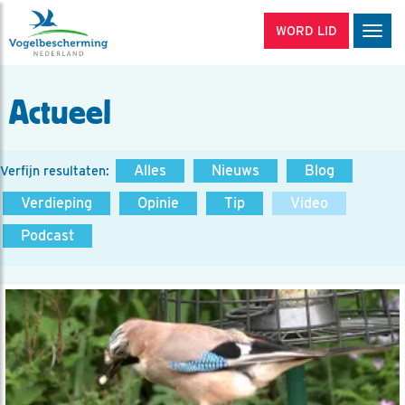
WORD LID
Men
Actueel
Alles
Nieuws
Blog
Verfijn resultaten:
Verdieping
Opinie
Tip
Video
Podcast