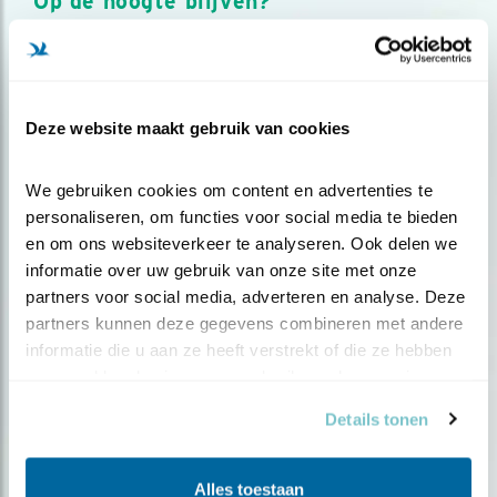
Op de hoogte blijven?
Meld je aan en ontvang nieuws, inspiratie, acties en tips
over vogels en activiteiten van Vogelbescherming.
AANMELDEN VOGELNIEUWS
Deze website maakt gebruik van cookies
Volg ons via social media
We gebruiken cookies om content en advertenties te 
personaliseren, om functies voor social media te bieden 
en om ons websiteverkeer te analyseren. Ook delen we 
informatie over uw gebruik van onze site met onze 
partners voor social media, adverteren en analyse. Deze 
partners kunnen deze gegevens combineren met andere 
informatie die u aan ze heeft verstrekt of die ze hebben 
verzameld op basis van uw gebruik van hun services.
Details tonen
Alles toestaan