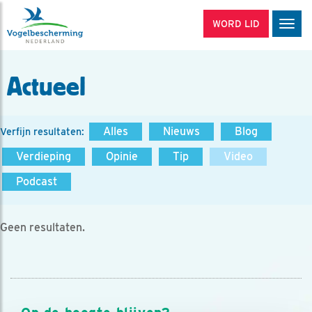
WORD LID
Men
Actueel
Alles
Nieuws
Blog
Verfijn resultaten:
Verdieping
Opinie
Tip
Video
Podcast
Geen resultaten.