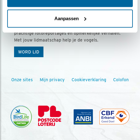
Ontvang 5 x Vogels voor € 36,00 per jaar
Aanpassen
Vogels is het tijdschrift voor onze leden, met
prachtige fotoreportages en opmerkelijke verhalen.
Met jouw lidmaatschap help je de vogels.
WORD LID
Onze sites
Mijn privacy
Cookieverklaring
Colofon