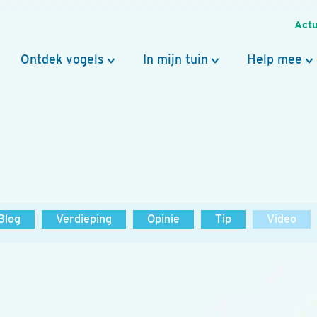
Actu
Ontdek vogels
In mijn tuin
Help mee
Blog
Verdieping
Opinie
Tip
Video