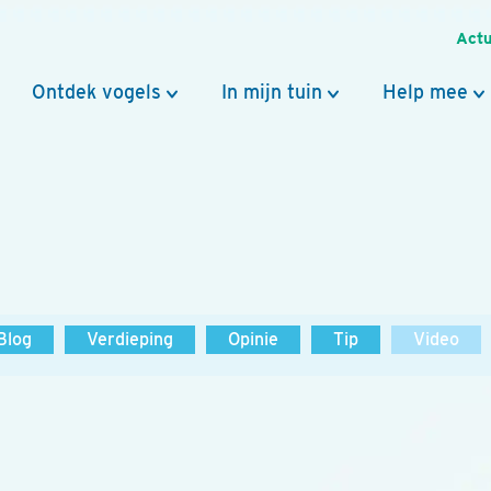
Actu
Ontdek vogels
In mijn tuin
Help mee
Blog
Verdieping
Opinie
Tip
Video