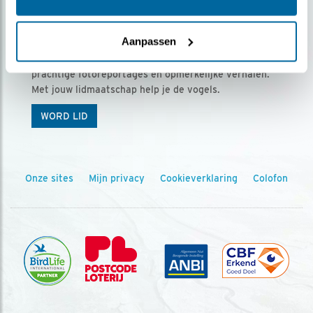
Ontvang 5 x Vogels voor € 36,00 per jaar
Aanpassen
Vogels is het tijdschrift voor onze leden, met
prachtige fotoreportages en opmerkelijke verhalen.
Met jouw lidmaatschap help je de vogels.
WORD LID
Onze sites
Mijn privacy
Cookieverklaring
Colofon