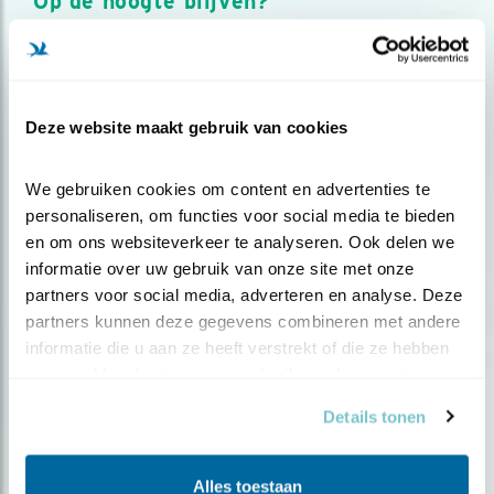
Op de hoogte blijven?
Meld je aan en ontvang nieuws, inspiratie, acties en tips
over vogels en activiteiten van Vogelbescherming.
AANMELDEN VOGELNIEUWS
Deze website maakt gebruik van cookies
Volg ons via social media
We gebruiken cookies om content en advertenties te 
personaliseren, om functies voor social media te bieden 
en om ons websiteverkeer te analyseren. Ook delen we 
informatie over uw gebruik van onze site met onze 
partners voor social media, adverteren en analyse. Deze 
partners kunnen deze gegevens combineren met andere 
informatie die u aan ze heeft verstrekt of die ze hebben 
verzameld op basis van uw gebruik van hun services.
Details tonen
Alles toestaan