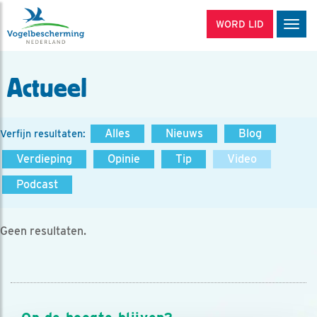
WORD LID
Men
Actueel
Alles
Nieuws
Blog
Verfijn resultaten:
Verdieping
Opinie
Tip
Video
Podcast
Geen resultaten.