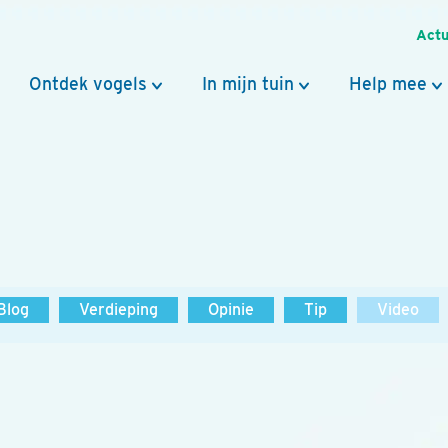
Actu
Ontdek vogels
In mijn tuin
Help mee
Blog
Verdieping
Opinie
Tip
Video