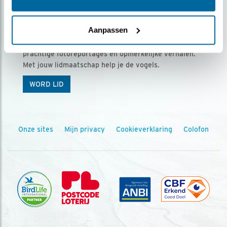
Ontvang 5 x Vogels voor € 36,00 per jaar
Aanpassen
Vogels is het tijdschrift voor onze leden, met
prachtige fotoreportages en opmerkelijke verhalen.
Met jouw lidmaatschap help je de vogels.
WORD LID
Onze sites
Mijn privacy
Cookieverklaring
Colofon