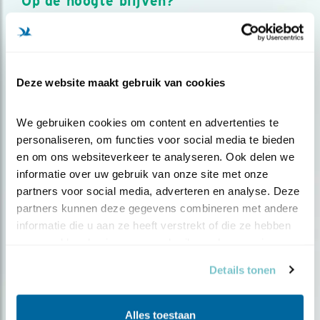
Op de hoogte blijven?
Meld je aan en ontvang nieuws, inspiratie, acties en tips
over vogels en activiteiten van Vogelbescherming.
AANMELDEN VOGELNIEUWS
Deze website maakt gebruik van cookies
Volg ons via social media
We gebruiken cookies om content en advertenties te 
personaliseren, om functies voor social media te bieden 
en om ons websiteverkeer te analyseren. Ook delen we 
informatie over uw gebruik van onze site met onze 
partners voor social media, adverteren en analyse. Deze 
partners kunnen deze gegevens combineren met andere 
informatie die u aan ze heeft verstrekt of die ze hebben 
verzameld op basis van uw gebruik van hun services.
Details tonen
Alles toestaan