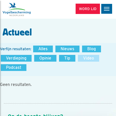
WORD LID
Men
Actueel
Alles
Nieuws
Blog
Verfijn resultaten:
Verdieping
Opinie
Tip
Video
Podcast
Geen resultaten.