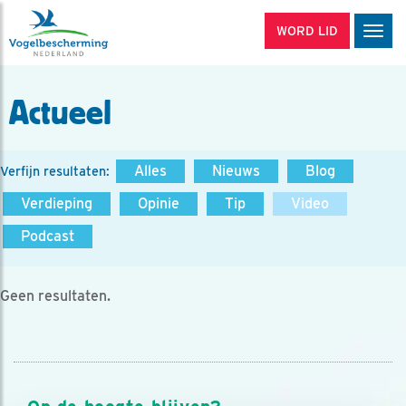
WORD LID
Men
Actueel
Alles
Nieuws
Blog
Verfijn resultaten:
Verdieping
Opinie
Tip
Video
Podcast
Geen resultaten.