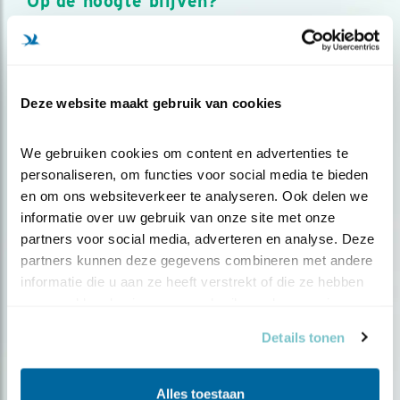
Op de hoogte blijven?
Meld je aan en ontvang nieuws, inspiratie, acties en tips
over vogels en activiteiten van Vogelbescherming.
AANMELDEN VOGELNIEUWS
Deze website maakt gebruik van cookies
Volg ons via social media
We gebruiken cookies om content en advertenties te 
personaliseren, om functies voor social media te bieden 
en om ons websiteverkeer te analyseren. Ook delen we 
informatie over uw gebruik van onze site met onze 
partners voor social media, adverteren en analyse. Deze 
partners kunnen deze gegevens combineren met andere 
informatie die u aan ze heeft verstrekt of die ze hebben 
verzameld op basis van uw gebruik van hun services.
Details tonen
Alles toestaan