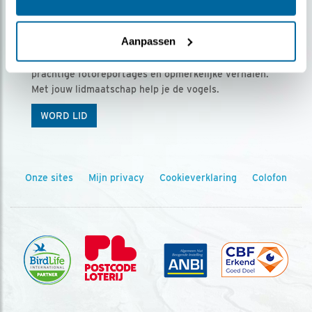
Ontvang 5 x Vogels voor € 36,00 per jaar
Aanpassen
Vogels is het tijdschrift voor onze leden, met
prachtige fotoreportages en opmerkelijke verhalen.
Met jouw lidmaatschap help je de vogels.
WORD LID
Onze sites
Mijn privacy
Cookieverklaring
Colofon