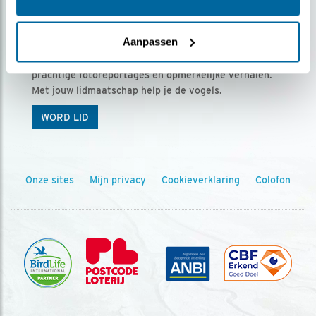
Ontvang 5 x Vogels voor € 36,00 per jaar
Aanpassen
Vogels is het tijdschrift voor onze leden, met
prachtige fotoreportages en opmerkelijke verhalen.
Met jouw lidmaatschap help je de vogels.
WORD LID
Onze sites
Mijn privacy
Cookieverklaring
Colofon