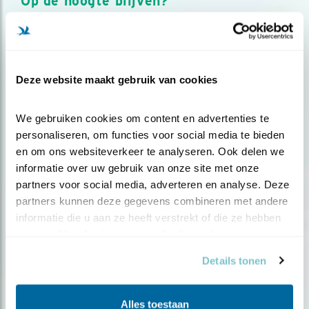
Op de hoogte blijven?
Meld je aan en ontvang nieuws, inspiratie, acties en tips
over vogels en activiteiten van Vogelbescherming.
AANMELDEN VOGELNIEUWS
Deze website maakt gebruik van cookies
Volg ons via social media
We gebruiken cookies om content en advertenties te 
personaliseren, om functies voor social media te bieden 
en om ons websiteverkeer te analyseren. Ook delen we 
informatie over uw gebruik van onze site met onze 
partners voor social media, adverteren en analyse. Deze 
partners kunnen deze gegevens combineren met andere 
informatie die u aan ze heeft verstrekt of die ze hebben 
verzameld op basis van uw gebruik van hun services.
Details tonen
Alles toestaan