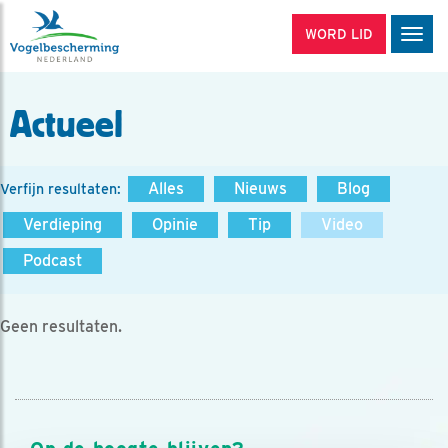
WORD LID
Men
Actueel
Alles
Nieuws
Blog
Verfijn resultaten:
Verdieping
Opinie
Tip
Video
Podcast
Geen resultaten.