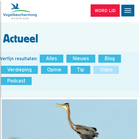
WORD LID
Men
Actueel
Alles
Nieuws
Blog
Verfijn resultaten:
Verdieping
Opinie
Tip
Video
Podcast