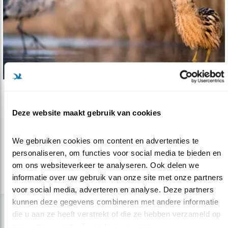
Video
Deze website maakt gebruik van cookies
Beschermingsplan Moerasvogels revisited
12.10.16
Vogels beschermen is vaak een zaak van lange
We gebruiken cookies om content en advertenties te 
adem. Drie filmpjes laten zien..
personaliseren, om functies voor social media te bieden en 
om ons websiteverkeer te analyseren. Ook delen we 
informatie over uw gebruik van onze site met onze partners 
lees meer
voor social media, adverteren en analyse. Deze partners 
kunnen deze gegevens combineren met andere informatie 
die u aan ze heeft verstrekt of die ze hebben verzameld op 
basis van uw gebruik van hun services.