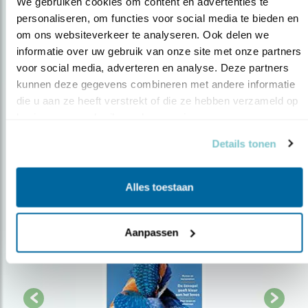
We gebruiken cookies om content en advertenties te 
personaliseren, om functies voor social media te bieden en 
Op de hoogte blijven?
om ons websiteverkeer te analyseren. Ook delen we 
informatie over uw gebruik van onze site met onze partners 
Meld je aan en ontvang nieuws, inspiratie, acties en tips
voor social media, adverteren en analyse. Deze partners 
over vogels en activiteiten van Vogelbescherming.
kunnen deze gegevens combineren met andere informatie 
AANMELDEN VOGELNIEUWS
die u aan ze heeft verstrekt of die ze hebben verzameld op 
basis van uw gebruik van hun services.
Volg ons via social media
Details tonen
Alles toestaan
Aanpassen