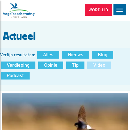
WORD LID
Men
Actueel
Alles
Nieuws
Blog
Verfijn resultaten:
Verdieping
Opinie
Tip
Video
Podcast