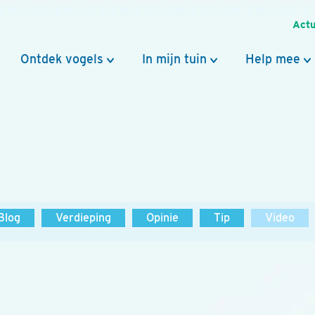
Actu
Ontdek vogels
In mijn tuin
Help mee
Blog
Verdieping
Opinie
Tip
Video