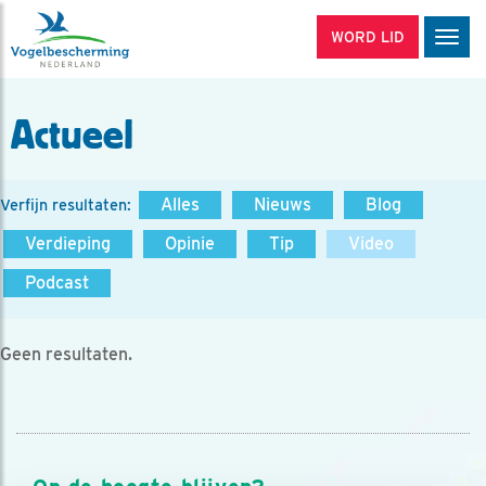
WORD LID
Men
Actueel
Alles
Nieuws
Blog
Verfijn resultaten:
Verdieping
Opinie
Tip
Video
Podcast
Geen resultaten.