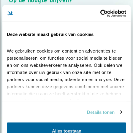
Op de hoogte blijven?
Meld je aan en ontvang nieuws, inspiratie, acties en tips
over vogels en activiteiten van Vogelbescherming.
AANMELDEN VOGELNIEUWS
Deze website maakt gebruik van cookies
Volg ons via social media
We gebruiken cookies om content en advertenties te 
personaliseren, om functies voor social media te bieden 
en om ons websiteverkeer te analyseren. Ook delen we 
informatie over uw gebruik van onze site met onze 
partners voor social media, adverteren en analyse. Deze 
partners kunnen deze gegevens combineren met andere 
informatie die u aan ze heeft verstrekt of die ze hebben 
verzameld op basis van uw gebruik van hun services.
Details tonen
Alles toestaan