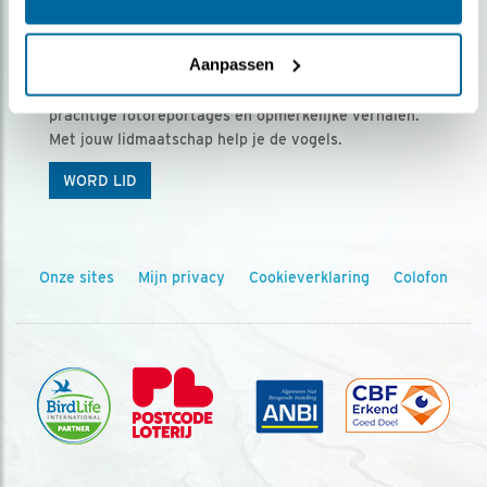
Ontvang 5 x Vogels voor € 36,00 per jaar
Aanpassen
Vogels is het tijdschrift voor onze leden, met
prachtige fotoreportages en opmerkelijke verhalen.
Met jouw lidmaatschap help je de vogels.
WORD LID
Onze sites
Mijn privacy
Cookieverklaring
Colofon