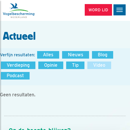
WORD LID
Men
Actueel
Alles
Nieuws
Blog
Verfijn resultaten:
Verdieping
Opinie
Tip
Video
Podcast
Geen resultaten.