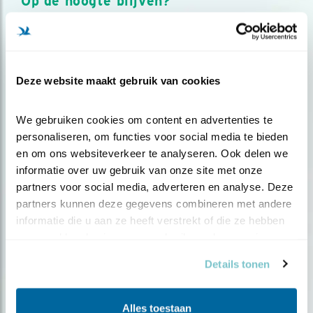
Op de hoogte blijven?
Meld je aan en ontvang nieuws, inspiratie, acties en tips
over vogels en activiteiten van Vogelbescherming.
AANMELDEN VOGELNIEUWS
Deze website maakt gebruik van cookies
Volg ons via social media
We gebruiken cookies om content en advertenties te 
personaliseren, om functies voor social media te bieden 
en om ons websiteverkeer te analyseren. Ook delen we 
informatie over uw gebruik van onze site met onze 
partners voor social media, adverteren en analyse. Deze 
partners kunnen deze gegevens combineren met andere 
informatie die u aan ze heeft verstrekt of die ze hebben 
verzameld op basis van uw gebruik van hun services.
Details tonen
Alles toestaan