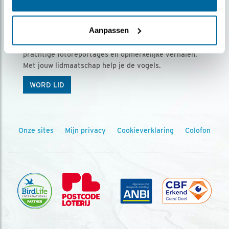
Ontvang 5 x Vogels voor € 36,00 per jaar
Aanpassen
Vogels is het tijdschrift voor onze leden, met
prachtige fotoreportages en opmerkelijke verhalen.
Met jouw lidmaatschap help je de vogels.
WORD LID
Onze sites
Mijn privacy
Cookieverklaring
Colofon