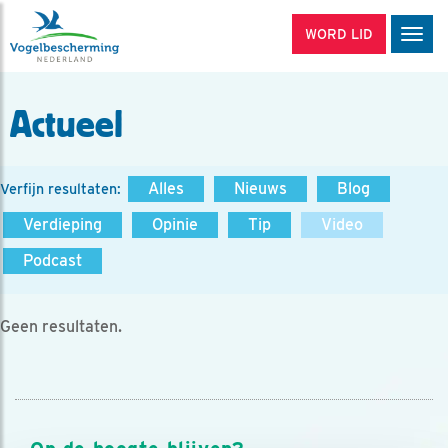
WORD LID
Men
Actueel
Alles
Nieuws
Blog
Verfijn resultaten:
Verdieping
Opinie
Tip
Video
Podcast
Geen resultaten.