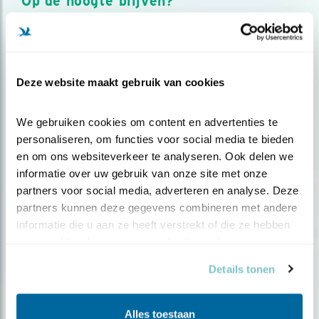
Op de hoogte blijven?
Meld je aan en ontvang nieuws, inspiratie, acties en tips
over vogels en activiteiten van Vogelbescherming.
AANMELDEN VOGELNIEUWS
Deze website maakt gebruik van cookies
Volg ons via social media
We gebruiken cookies om content en advertenties te 
personaliseren, om functies voor social media te bieden 
en om ons websiteverkeer te analyseren. Ook delen we 
informatie over uw gebruik van onze site met onze 
partners voor social media, adverteren en analyse. Deze 
partners kunnen deze gegevens combineren met andere 
informatie die u aan ze heeft verstrekt of die ze hebben 
verzameld op basis van uw gebruik van hun services.
Details tonen
Alles toestaan