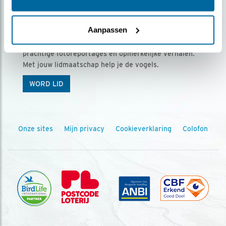
Ontvang 5 x Vogels voor € 36,00 per jaar
Aanpassen
Vogels is het tijdschrift voor onze leden, met
prachtige fotoreportages en opmerkelijke verhalen.
Met jouw lidmaatschap help je de vogels.
WORD LID
Onze sites
Mijn privacy
Cookieverklaring
Colofon