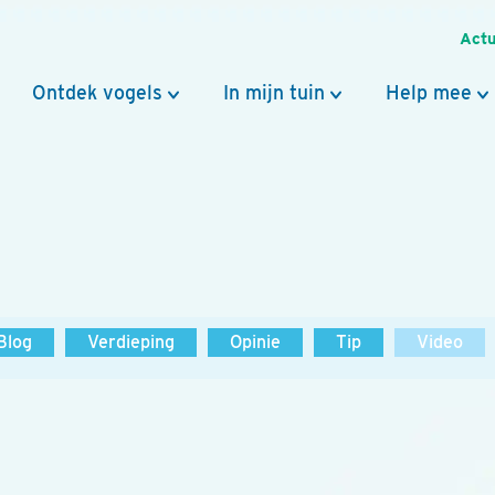
Actu
Ontdek vogels
In mijn tuin
Help mee
Blog
Verdieping
Opinie
Tip
Video