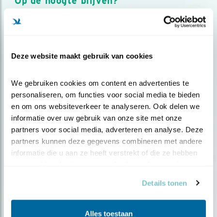
Op de hoogte blijven?
Meld je aan en ontvang nieuws, inspiratie, acties en tips
over vogels en activiteiten van Vogelbescherming.
AANMELDEN VOGELNIEUWS
Deze website maakt gebruik van cookies
Volg ons via social media
We gebruiken cookies om content en advertenties te 
personaliseren, om functies voor social media te bieden 
en om ons websiteverkeer te analyseren. Ook delen we 
informatie over uw gebruik van onze site met onze 
partners voor social media, adverteren en analyse. Deze 
partners kunnen deze gegevens combineren met andere 
informatie die u aan ze heeft verstrekt of die ze hebben 
verzameld op basis van uw gebruik van hun services.
Details tonen
Alles toestaan