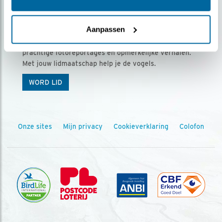
Ontvang 5 x Vogels voor € 36,00 per jaar
Aanpassen
Vogels is het tijdschrift voor onze leden, met
prachtige fotoreportages en opmerkelijke verhalen.
Met jouw lidmaatschap help je de vogels.
WORD LID
Onze sites
Mijn privacy
Cookieverklaring
Colofon