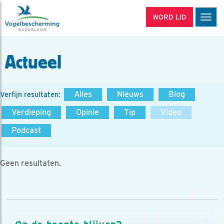
WORD LID
Men
Actueel
Alles
Nieuws
Blog
Verfijn resultaten:
Verdieping
Opinie
Tip
Video
Podcast
Geen resultaten.