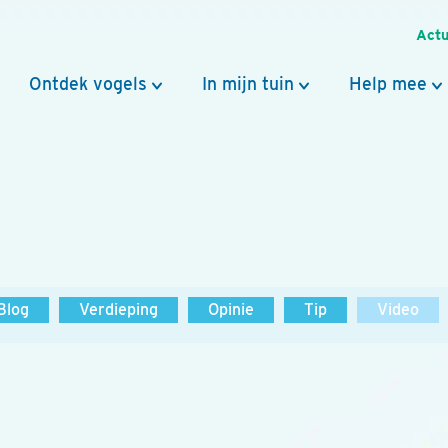
Actu
Ontdek vogels
In mijn tuin
Help mee
Blog
Verdieping
Opinie
Tip
Video