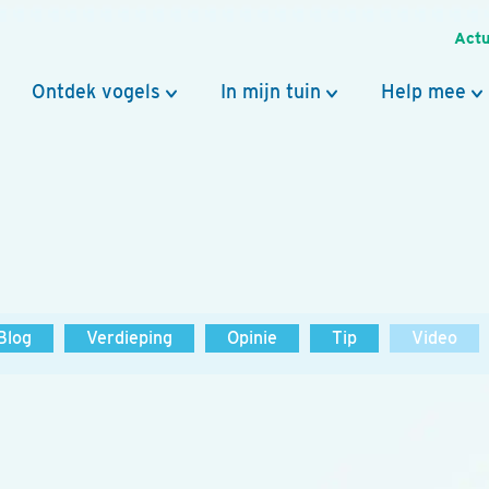
Actu
Ontdek vogels
In mijn tuin
Help mee
Blog
Verdieping
Opinie
Tip
Video