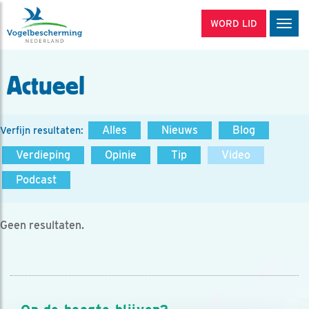
WORD LID
Men
Actueel
Alles
Nieuws
Blog
Verfijn resultaten:
Verdieping
Opinie
Tip
Video
Podcast
Geen resultaten.