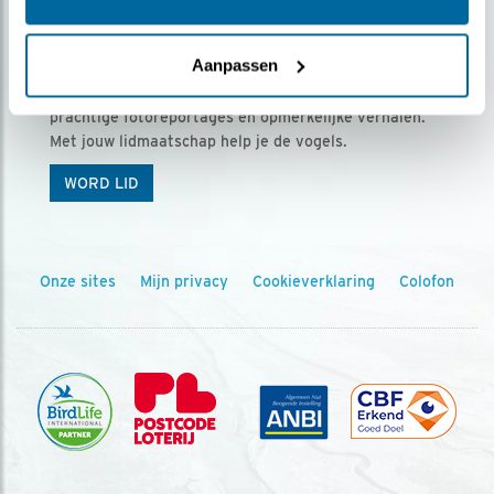
Ontvang 5 x Vogels voor € 36,00 per jaar
Aanpassen
Vogels is het tijdschrift voor onze leden, met
prachtige fotoreportages en opmerkelijke verhalen.
Met jouw lidmaatschap help je de vogels.
WORD LID
Onze sites
Mijn privacy
Cookieverklaring
Colofon