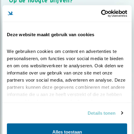
Op de hoogte blijven?
Meld je aan en ontvang nieuws, inspiratie, acties en tips
over vogels en activiteiten van Vogelbescherming.
AANMELDEN VOGELNIEUWS
Deze website maakt gebruik van cookies
Volg ons via social media
We gebruiken cookies om content en advertenties te 
personaliseren, om functies voor social media te bieden 
en om ons websiteverkeer te analyseren. Ook delen we 
informatie over uw gebruik van onze site met onze 
partners voor social media, adverteren en analyse. Deze 
partners kunnen deze gegevens combineren met andere 
informatie die u aan ze heeft verstrekt of die ze hebben 
verzameld op basis van uw gebruik van hun services.
Details tonen
Alles toestaan