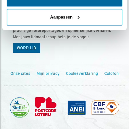
Ontvang 5 x Vogels voor € 36,00 per jaar
Aanpassen
Vogels is het tijdschrift voor onze leden, met
prachtige fotoreportages en opmerkelijke verhalen.
Met jouw lidmaatschap help je de vogels.
WORD LID
Onze sites
Mijn privacy
Cookieverklaring
Colofon