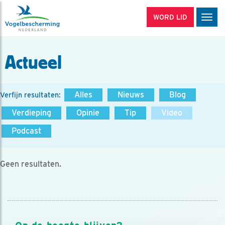
WORD LID
Men
Actueel
Alles
Nieuws
Blog
Verfijn resultaten:
Verdieping
Opinie
Tip
Video
Podcast
Geen resultaten.