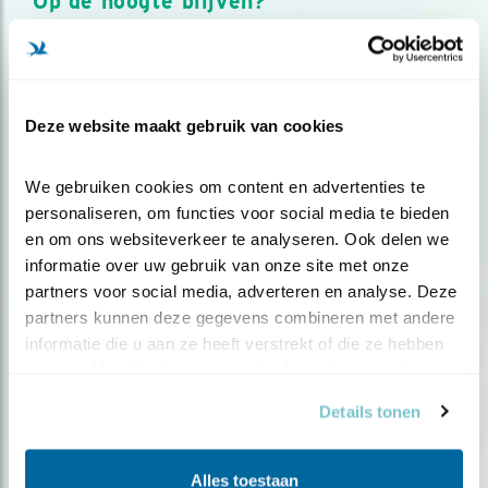
Op de hoogte blijven?
Meld je aan en ontvang nieuws, inspiratie, acties en tips
over vogels en activiteiten van Vogelbescherming.
AANMELDEN VOGELNIEUWS
Deze website maakt gebruik van cookies
Volg ons via social media
We gebruiken cookies om content en advertenties te 
personaliseren, om functies voor social media te bieden 
en om ons websiteverkeer te analyseren. Ook delen we 
informatie over uw gebruik van onze site met onze 
partners voor social media, adverteren en analyse. Deze 
partners kunnen deze gegevens combineren met andere 
informatie die u aan ze heeft verstrekt of die ze hebben 
verzameld op basis van uw gebruik van hun services.
Details tonen
Alles toestaan