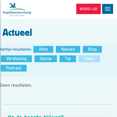
WORD LID
Men
Actueel
Alles
Nieuws
Blog
Verfijn resultaten:
Verdieping
Opinie
Tip
Video
Podcast
Geen resultaten.