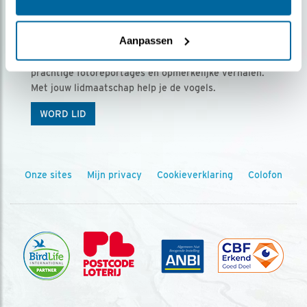
Ontvang 5 x Vogels voor € 36,00 per jaar
Aanpassen
Vogels is het tijdschrift voor onze leden, met
prachtige fotoreportages en opmerkelijke verhalen.
Met jouw lidmaatschap help je de vogels.
WORD LID
Onze sites
Mijn privacy
Cookieverklaring
Colofon