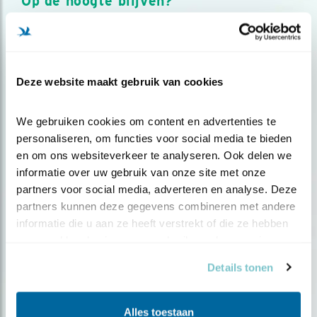
Op de hoogte blijven?
Meld je aan en ontvang nieuws, inspiratie, acties en tips
over vogels en activiteiten van Vogelbescherming.
AANMELDEN VOGELNIEUWS
Deze website maakt gebruik van cookies
Volg ons via social media
We gebruiken cookies om content en advertenties te 
personaliseren, om functies voor social media te bieden 
en om ons websiteverkeer te analyseren. Ook delen we 
informatie over uw gebruik van onze site met onze 
partners voor social media, adverteren en analyse. Deze 
partners kunnen deze gegevens combineren met andere 
informatie die u aan ze heeft verstrekt of die ze hebben 
verzameld op basis van uw gebruik van hun services.
Details tonen
Alles toestaan