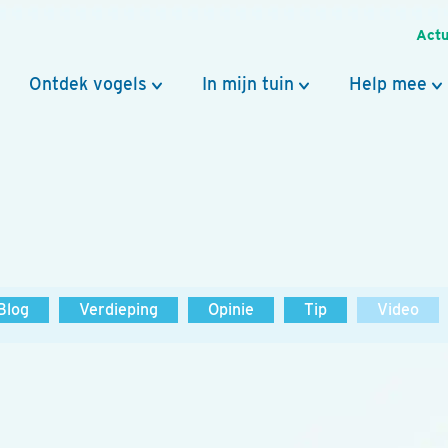
Actu
Ontdek vogels
In mijn tuin
Help mee
Blog
Verdieping
Opinie
Tip
Video