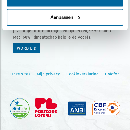
Ontvang 5 x Vogels voor € 36,00 per jaar
Aanpassen
Vogels is het tijdschrift voor onze leden, met
prachtige fotoreportages en opmerkelijke verhalen.
Met jouw lidmaatschap help je de vogels.
WORD LID
Onze sites
Mijn privacy
Cookieverklaring
Colofon