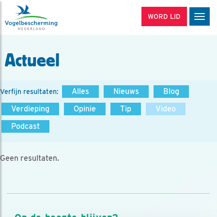
WORD LID
Men
Actueel
Alles
Nieuws
Blog
Verfijn resultaten:
Verdieping
Opinie
Tip
Video
Podcast
Geen resultaten.