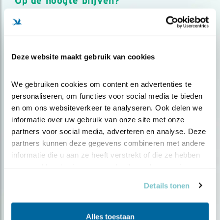
Op de hoogte blijven?
Meld je aan en ontvang nieuws, inspiratie, acties en tips
over vogels en activiteiten van Vogelbescherming.
AANMELDEN VOGELNIEUWS
Deze website maakt gebruik van cookies
Volg ons via social media
We gebruiken cookies om content en advertenties te 
personaliseren, om functies voor social media te bieden 
en om ons websiteverkeer te analyseren. Ook delen we 
informatie over uw gebruik van onze site met onze 
partners voor social media, adverteren en analyse. Deze 
partners kunnen deze gegevens combineren met andere 
informatie die u aan ze heeft verstrekt of die ze hebben 
verzameld op basis van uw gebruik van hun services.
Details tonen
Alles toestaan