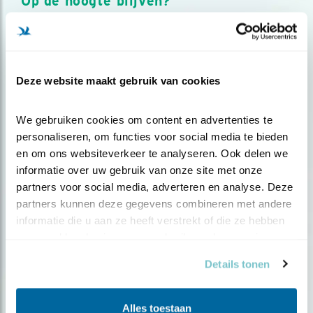
Op de hoogte blijven?
Meld je aan en ontvang nieuws, inspiratie, acties en tips
over vogels en activiteiten van Vogelbescherming.
AANMELDEN VOGELNIEUWS
Deze website maakt gebruik van cookies
Volg ons via social media
We gebruiken cookies om content en advertenties te 
personaliseren, om functies voor social media te bieden 
en om ons websiteverkeer te analyseren. Ook delen we 
informatie over uw gebruik van onze site met onze 
partners voor social media, adverteren en analyse. Deze 
partners kunnen deze gegevens combineren met andere 
informatie die u aan ze heeft verstrekt of die ze hebben 
verzameld op basis van uw gebruik van hun services.
Details tonen
Alles toestaan