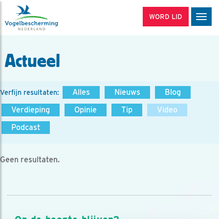
WORD LID
Men
Actueel
Alles
Nieuws
Blog
Verfijn resultaten:
Verdieping
Opinie
Tip
Video
Podcast
Geen resultaten.