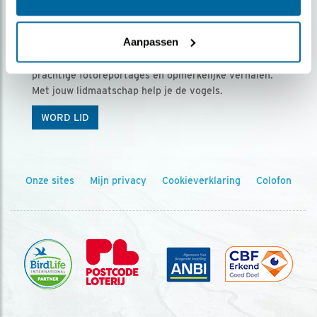
Ontvang 5 x Vogels voor € 36,00 per jaar
Aanpassen
Vogels is het tijdschrift voor onze leden, met
prachtige fotoreportages en opmerkelijke verhalen.
Met jouw lidmaatschap help je de vogels.
WORD LID
Onze sites
Mijn privacy
Cookieverklaring
Colofon