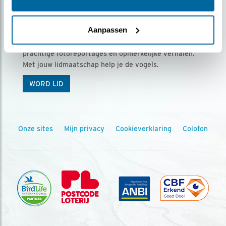
Ontvang 5 x Vogels voor € 36,00 per jaar
Aanpassen
Vogels is het tijdschrift voor onze leden, met
prachtige fotoreportages en opmerkelijke verhalen.
Met jouw lidmaatschap help je de vogels.
WORD LID
Onze sites
Mijn privacy
Cookieverklaring
Colofon