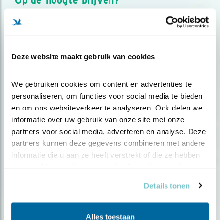
Op de hoogte blijven?
Meld je aan en ontvang nieuws, inspiratie, acties en tips
over vogels en activiteiten van Vogelbescherming.
AANMELDEN VOGELNIEUWS
Deze website maakt gebruik van cookies
Volg ons via social media
We gebruiken cookies om content en advertenties te 
personaliseren, om functies voor social media te bieden 
en om ons websiteverkeer te analyseren. Ook delen we 
informatie over uw gebruik van onze site met onze 
partners voor social media, adverteren en analyse. Deze 
partners kunnen deze gegevens combineren met andere 
informatie die u aan ze heeft verstrekt of die ze hebben 
verzameld op basis van uw gebruik van hun services.
Details tonen
Alles toestaan