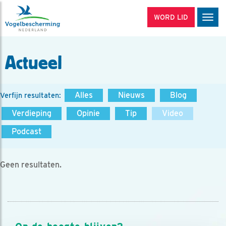
WORD LID
Men
Actueel
Alles
Nieuws
Blog
Verfijn resultaten:
Verdieping
Opinie
Tip
Video
Podcast
Geen resultaten.