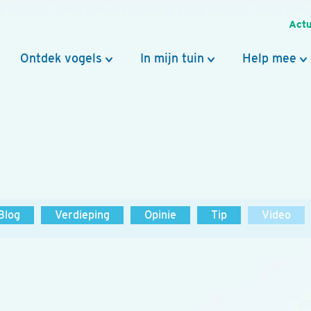
Actu
Ontdek vogels
In mijn tuin
Help mee
Blog
Verdieping
Opinie
Tip
Video