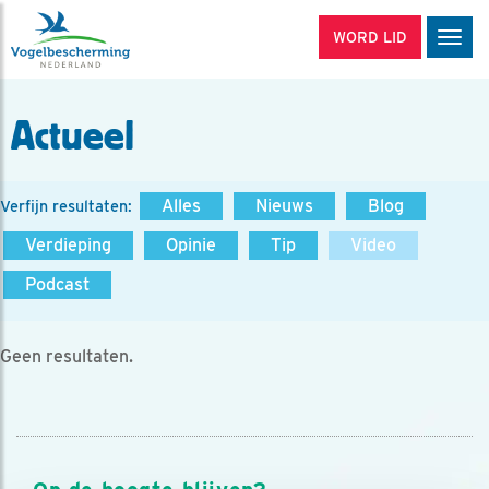
WORD LID
Men
Actueel
Alles
Nieuws
Blog
Verfijn resultaten:
Verdieping
Opinie
Tip
Video
Podcast
Geen resultaten.