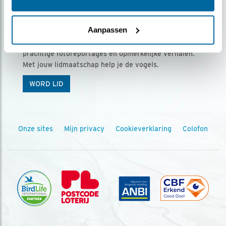
Ontvang 5 x Vogels voor € 36,00 per jaar
Aanpassen
Vogels is het tijdschrift voor onze leden, met
prachtige fotoreportages en opmerkelijke verhalen.
Met jouw lidmaatschap help je de vogels.
WORD LID
Onze sites
Mijn privacy
Cookieverklaring
Colofon