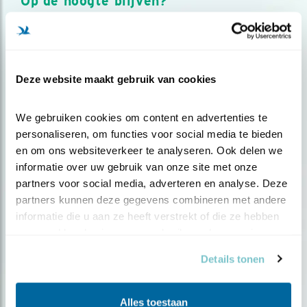
Op de hoogte blijven?
Meld je aan en ontvang nieuws, inspiratie, acties en tips
over vogels en activiteiten van Vogelbescherming.
AANMELDEN VOGELNIEUWS
Deze website maakt gebruik van cookies
Volg ons via social media
We gebruiken cookies om content en advertenties te 
personaliseren, om functies voor social media te bieden 
en om ons websiteverkeer te analyseren. Ook delen we 
informatie over uw gebruik van onze site met onze 
partners voor social media, adverteren en analyse. Deze 
partners kunnen deze gegevens combineren met andere 
informatie die u aan ze heeft verstrekt of die ze hebben 
verzameld op basis van uw gebruik van hun services.
Details tonen
Alles toestaan