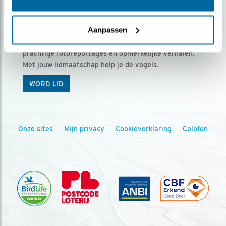
Ontvang 5 x Vogels voor € 36,00 per jaar
Aanpassen
Vogels is het tijdschrift voor onze leden, met
prachtige fotoreportages en opmerkelijke verhalen.
Met jouw lidmaatschap help je de vogels.
WORD LID
Onze sites
Mijn privacy
Cookieverklaring
Colofon