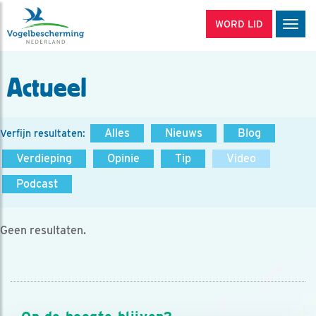
WORD LID
Men
Actueel
Alles
Nieuws
Blog
Verfijn resultaten:
Verdieping
Opinie
Tip
Video
Podcast
Geen resultaten.