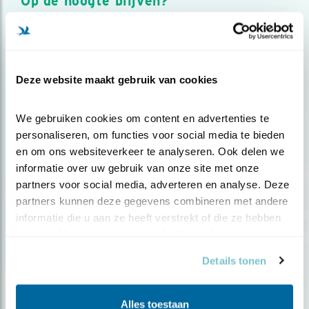
Op de hoogte blijven?
Meld je aan en ontvang nieuws, inspiratie, acties en tips
over vogels en activiteiten van Vogelbescherming.
AANMELDEN VOGELNIEUWS
Deze website maakt gebruik van cookies
Volg ons via social media
We gebruiken cookies om content en advertenties te 
personaliseren, om functies voor social media te bieden 
en om ons websiteverkeer te analyseren. Ook delen we 
informatie over uw gebruik van onze site met onze 
partners voor social media, adverteren en analyse. Deze 
partners kunnen deze gegevens combineren met andere 
informatie die u aan ze heeft verstrekt of die ze hebben 
verzameld op basis van uw gebruik van hun services.
Details tonen
Alles toestaan