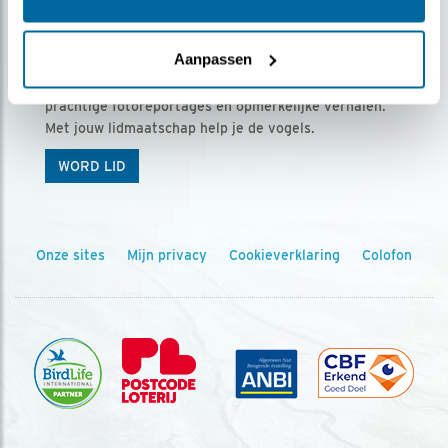
Ontvang 5 x Vogels voor € 36,00 per jaar
Aanpassen
Vogels is het tijdschrift voor onze leden, met
prachtige fotoreportages en opmerkelijke verhalen.
Met jouw lidmaatschap help je de vogels.
WORD LID
Onze sites
Mijn privacy
Cookieverklaring
Colofon