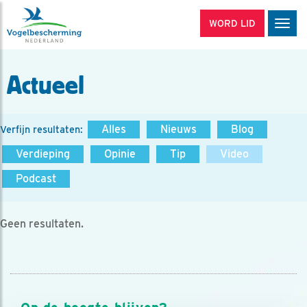
WORD LID
Men
Actueel
Alles
Nieuws
Blog
Verfijn resultaten:
Verdieping
Opinie
Tip
Video
Podcast
Geen resultaten.