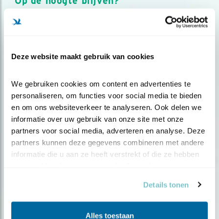
Op de hoogte blijven?
Meld je aan en ontvang nieuws, inspiratie, acties en tips
over vogels en activiteiten van Vogelbescherming.
AANMELDEN VOGELNIEUWS
Deze website maakt gebruik van cookies
Volg ons via social media
We gebruiken cookies om content en advertenties te 
personaliseren, om functies voor social media te bieden 
en om ons websiteverkeer te analyseren. Ook delen we 
informatie over uw gebruik van onze site met onze 
partners voor social media, adverteren en analyse. Deze 
partners kunnen deze gegevens combineren met andere 
informatie die u aan ze heeft verstrekt of die ze hebben 
verzameld op basis van uw gebruik van hun services.
Details tonen
Alles toestaan